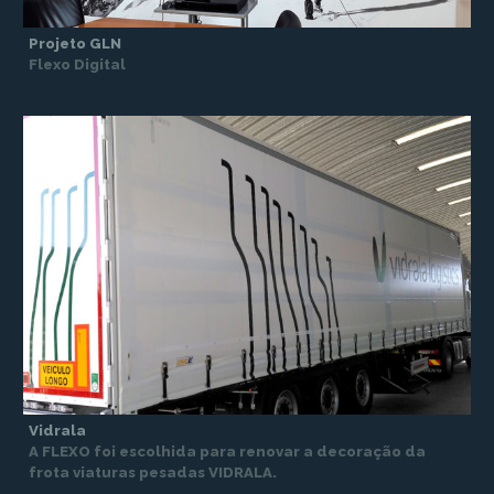
Projeto GLN
Flexo Digital
Vidrala
A FLEXO foi escolhida para renovar a decoração da
frota viaturas pesadas VIDRALA.